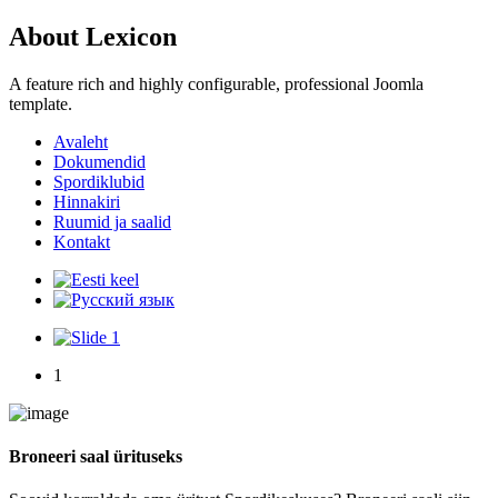
About Lexicon
A feature rich and highly configurable, professional Joomla
template.
Avaleht
Dokumendid
Spordiklubid
Hinnakiri
Ruumid ja saalid
Kontakt
1
Broneeri saal ürituseks