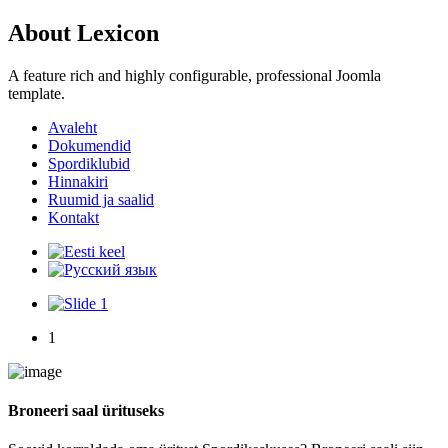
About Lexicon
A feature rich and highly configurable, professional Joomla
template.
Avaleht
Dokumendid
Spordiklubid
Hinnakiri
Ruumid ja saalid
Kontakt
1
Broneeri saal ürituseks