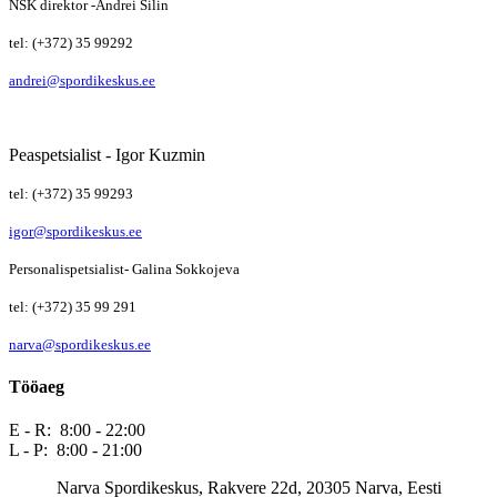
NSK direktor -Andrei Šilin
tel: (+372) 35 99292
andrei@spordikeskus.ee
Peaspetsialist - Igor Kuzmin
tel: (+372) 35 99293
igor@spordikeskus.ee
Personalispetsialist- Galina Sokkojeva
tel: (+372) 35 99 291
narva@spordikeskus.ee
Tööaeg
E - R: 8:00 - 22:00
L - P: 8:00 - 21:00
Narva Spordikeskus, Rakvere 22d, 20305 Narva, Eesti