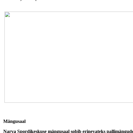
Mängusaal
Narva Spordikeskuse mängusaal sobib erinevateks pallimängudek