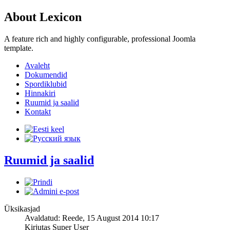
About Lexicon
A feature rich and highly configurable, professional Joomla
template.
Avaleht
Dokumendid
Spordiklubid
Hinnakiri
Ruumid ja saalid
Kontakt
Ruumid ja saalid
Üksikasjad
Avaldatud: Reede, 15 August 2014 10:17
Kirjutas
Super User