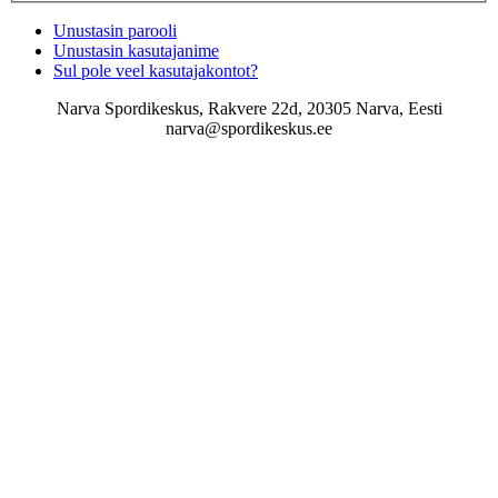
Unustasin parooli
Unustasin kasutajanime
Sul pole veel kasutajakontot?
Narva Spordikeskus, Rakvere 22d, 20305 Narva, Eesti
narva@spordikeskus.ee