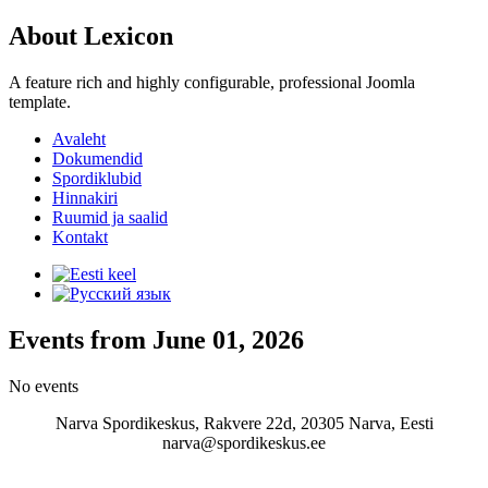
About Lexicon
A feature rich and highly configurable, professional Joomla
template.
Avaleht
Dokumendid
Spordiklubid
Hinnakiri
Ruumid ja saalid
Kontakt
Events from June 01, 2026
No events
Narva Spordikeskus, Rakvere 22d, 20305 Narva, Eesti
narva@spordikeskus.ee