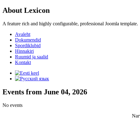
About Lexicon
A feature rich and highly configurable, professional Joomla template.
Avaleht
Dokumendid
Spordiklubid
Hinnakiri
Ruumid ja saalid
Kontakt
Events from June 04, 2026
No events
Nar