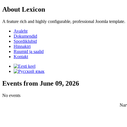
About Lexicon
A feature rich and highly configurable, professional Joomla template.
Avaleht
Dokumendid
Spordiklubid
Hinnakiri
Ruumid ja saalid
Kontakt
Events from June 09, 2026
No events
Nar