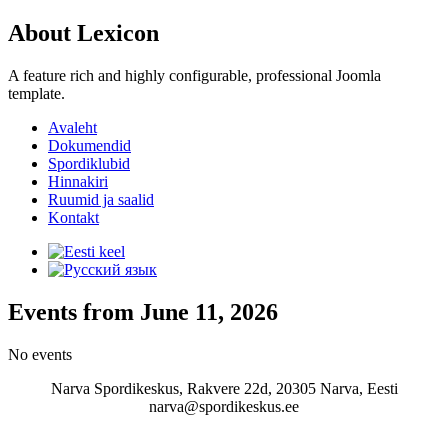
About Lexicon
A feature rich and highly configurable, professional Joomla
template.
Avaleht
Dokumendid
Spordiklubid
Hinnakiri
Ruumid ja saalid
Kontakt
Events from June 11, 2026
No events
Narva Spordikeskus, Rakvere 22d, 20305 Narva, Eesti
narva@spordikeskus.ee