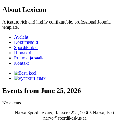
About Lexicon
A feature rich and highly configurable, professional Joomla
template.
Avaleht
Dokumendid
Spordiklubid
Hinnakiri
Ruumid ja saalid
Kontakt
Events from June 25, 2026
No events
Narva Spordikeskus, Rakvere 22d, 20305 Narva, Eesti
narva@spordikeskus.ee