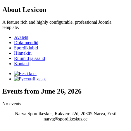
About Lexicon
A feature rich and highly configurable, professional Joomla
template.
Avaleht
Dokumendid
Spordiklubid
Hinnakiri
Ruumid ja saalid
Kontakt
Events from June 26, 2026
No events
Narva Spordikeskus, Rakvere 22d, 20305 Narva, Eesti
narva@spordikeskus.ee