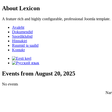
About Lexicon
A feature rich and highly configurable, professional Joomla template.
Avaleht
Dokumendid
Spordiklubid
Hinnakiri
Ruumid ja saalid
Kontakt
Events from August 20, 2025
No events
Nar