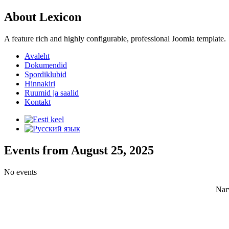
About Lexicon
A feature rich and highly configurable, professional Joomla template.
Avaleht
Dokumendid
Spordiklubid
Hinnakiri
Ruumid ja saalid
Kontakt
Events from August 25, 2025
No events
Nar