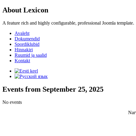
About Lexicon
A feature rich and highly configurable, professional Joomla template.
Avaleht
Dokumendid
Spordiklubid
Hinnakiri
Ruumid ja saalid
Kontakt
Events from September 25, 2025
No events
Nar