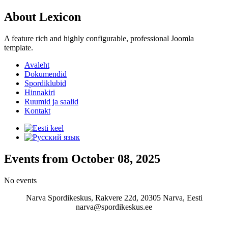
About Lexicon
A feature rich and highly configurable, professional Joomla
template.
Avaleht
Dokumendid
Spordiklubid
Hinnakiri
Ruumid ja saalid
Kontakt
Events from October 08, 2025
No events
Narva Spordikeskus, Rakvere 22d, 20305 Narva, Eesti
narva@spordikeskus.ee