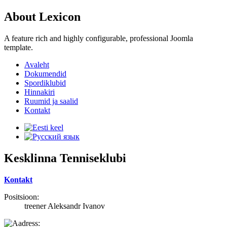
About Lexicon
A feature rich and highly configurable, professional Joomla
template.
Avaleht
Dokumendid
Spordiklubid
Hinnakiri
Ruumid ja saalid
Kontakt
Kesklinna Tenniseklubi
Kontakt
Positsioon:
treener Aleksandr Ivanov