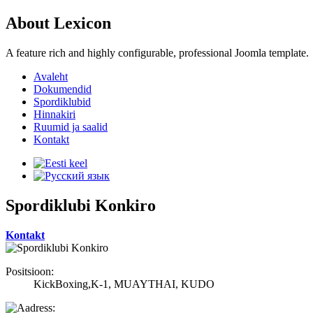
About Lexicon
A feature rich and highly configurable, professional Joomla template.
Avaleht
Dokumendid
Spordiklubid
Hinnakiri
Ruumid ja saalid
Kontakt
Spordiklubi Konkiro
Kontakt
Positsioon:
KickBoxing,K-1, MUAYTHAI, KUDO