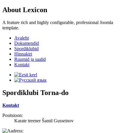
About Lexicon
A feature rich and highly configurable, professional Joomla
template.
Avaleht
Dokumendid
Spordiklubid
Hinnakiri
Ruumid ja saalid
Kontakt
Spordiklubi Torna-do
Kontakt
Positsioon:
Karate treener Šamil Gusseinov